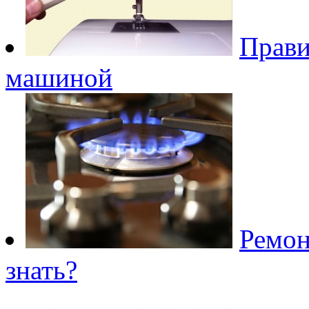
Прави
машиной
Ремон
знать?