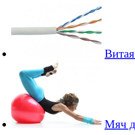
Витая
Мяч д