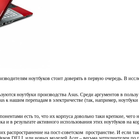
изводителям ноутбуков стоит доверять в первую очередь. В исс
ьзуются ноутбуки производства Asus. Среди аргументов в польз
s к нашим перепадам в электричестве (так, например, ноутбуки
ентами есть то, что их корпуса довольно таки крепкие, чего н
ка и в результате активного использования этих ноутбуков на к
х распространение на пост-советском пространстве. И если так
буков DELL или новых моделей Acer – весьма затруднителен по 