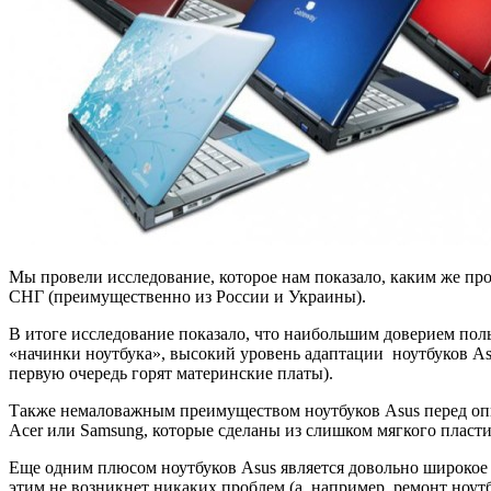
Мы провели исследование, которое нам показало, каким же про
СНГ (преимущественно из России и Украины).
В итоге исследование показало, что наибольшим доверием пол
«начинки ноутбука», высокий уровень адаптации ноутбуков Asu
первую очередь горят материнские платы).
Также немаловажным преимуществом ноутбуков Asus перед оппон
Acer или Samsung, которые сделаны из слишком мягкого пласти
Еще одним плюсом ноутбуков Asus является довольно широкое и
этим не возникнет никаких проблем (а, например, ремонт ноут