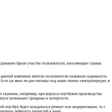
ледовании брали участие пользователи, населяющие страны
у данной компании многие пользователи называли надежность
 Acer уж явно не рассчитаны под наши линии электропередач, в
е скажешь, например, про корпуса ноутбуков производства
орпусе возникают трещины и потертости.
ой ноутбук будет нуждаться в ремонт или модернизации, то с
причине дефицита запчастей к ним).