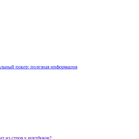
альный покер: полезная информация
ит из строя у ноутбуков?