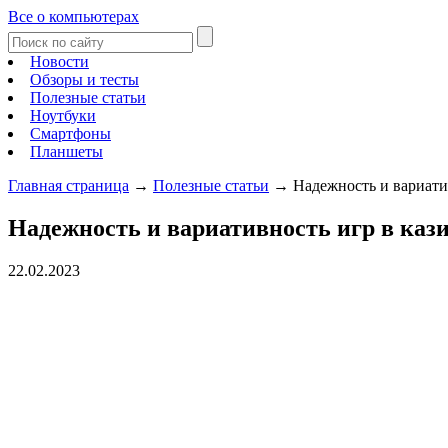
Все о компьютерах
Новости
Обзоры и тесты
Полезные статьи
Ноутбуки
Смартфоны
Планшеты
Главная страница
→
Полезные статьи
→
Надежность и вариати
Надежность и вариативность игр в каз
22.02.2023