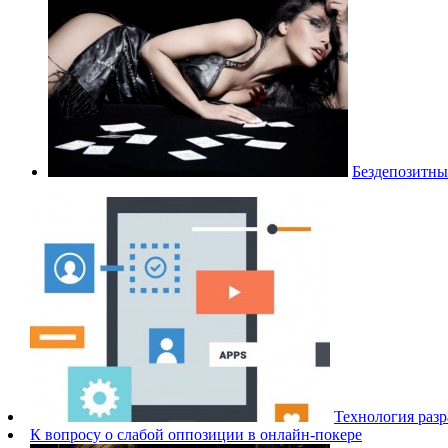
Бездепозитны
Технология раз
К вопросу о слабой оппозиции в онлайн-покере