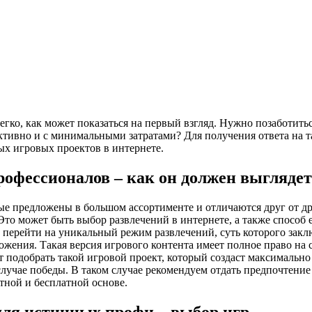
егко, как может показаться на первый взгляд. Нужно позаботить
ктивно и с минимальными затратами? Для получения ответа на 
х игровых проектов в интернете.
рофессионалов – как он должен выгляде
е предложены в большом ассортименте и отличаются друг от друг
 Это может быть выбор развлечений в интернете, а также способ
 перейти на уникальный режим развлечений, суть которого заклю
жения. Такая версия игрового контента имеет полное право на
т подобрать такой игровой проект, который создаст максимально
лучае победы. В таком случае рекомендуем отдать предпочтени
тной и бесплатной основе.
для истинных профи – выбор игр