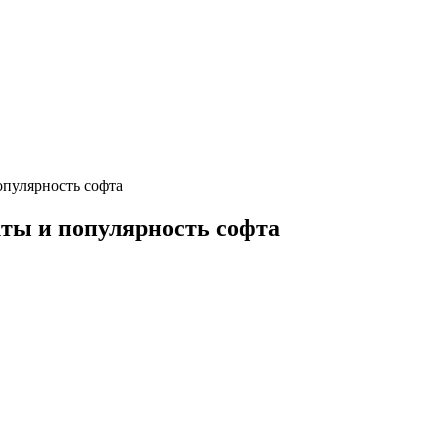
опулярность софта
кты и популярность софта