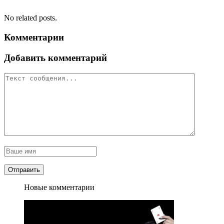
No related posts.
Комментарии
Добавить комментарий
Новые комментарии