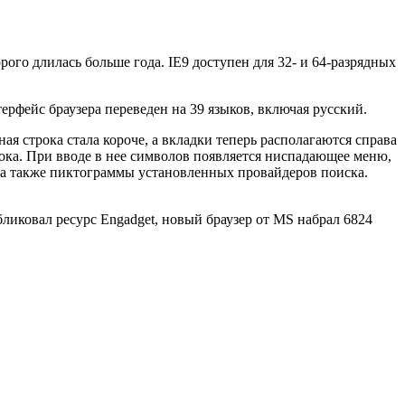
торого длилась больше года. IE9 доступен для 32- и 64-разрядных
фейс браузера переведен на 39 языков, включая русский.
я строка стала короче, а вкладки теперь располагаются справа
рока. При вводе в нее символов появляется ниспадающее меню,
, а также пиктограммы установленных провайдеров поиска.
убликовал ресурс Engadget, новый браузер от MS набрал 6824