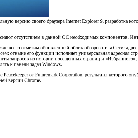
альную версию своего браузера Internet Explorer 9, разработка ко
сняют отсутствием в данной ОС необходимых компонентов. Интер
е всего отметим обновленный облик обозревателя Сети: адресна
овсем: отныне его функции исполняет универсальная адресная ст
рианты запросов из истории посещенных страниц и «Избранного»
лять к панели задач Windows.
 Peacekeeper от Futuremark Corporation, результаты которого оп
дней версии Chrome.