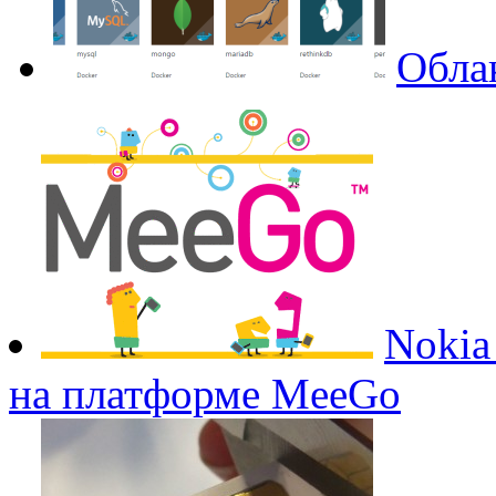
Облак
Nokia
на платформе MeeGo