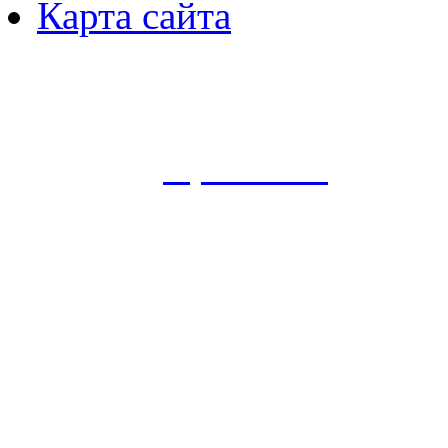
Карта сайта
Пользуясь данным ресурсо
сбор, анализ и хранение 
согласно
Правилам
.