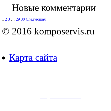
Новые комментарии
Пагинация
1
2
3
…
29
30
Следующая
записей
© 2016 komposervis.ru
Карта сайта
Пользуясь данным ресурсо
сбор, анализ и хранение 
согласно
Правилам
.