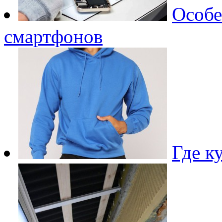
Особе
смартфонов
Где к