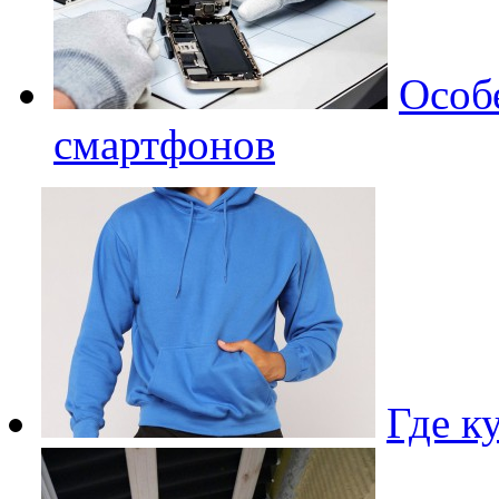
Особ
смартфонов
Где к