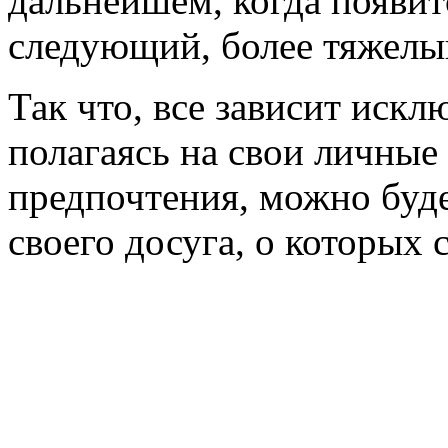
дальнейшем, когда появит
следующий, более тяжелы
Так что, все зависит искл
полагаясь на свои личные
предпочтения, можно буде
своего досуга, о которых 