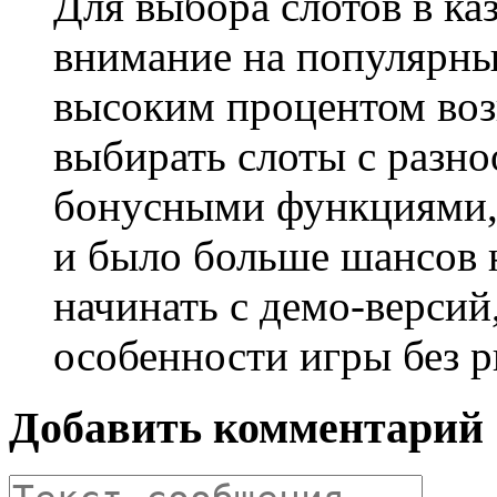
Для выбора слотов в ка
внимание на популярны
высоким процентом воз
выбирать слоты с разн
бонусными функциями, 
и было больше шансов 
начинать с демо-версий
особенности игры без р
Добавить комментарий