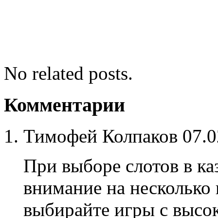
No related posts.
Комментарии
Тимофей Колпаков
07.0
При выборе слотов в ка
внимание на несколько
выбирайте игры с высо