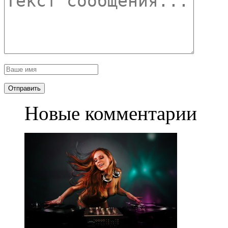
Новые комментарии