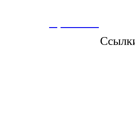
сбор, анализ и хранение 
согласно
Правилам
.
Ссылк