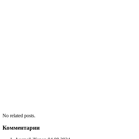
No related posts.
Комментарии