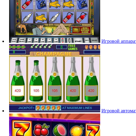
Игровой аппара
Игровой автома