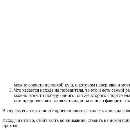
можно сорвать неплохой куш, о котором наверняка и мечт
Что касается исхода на победителя, то это и есть самый 
можно отнести победу одного или же второго спортсмена
они предпочитают заключать пари на явного фаворита 
В случае, если вы станете ориентироваться только, лишь на с
Исходя из этого, стоит взять во внимание, ставить на исход поб
проходе.