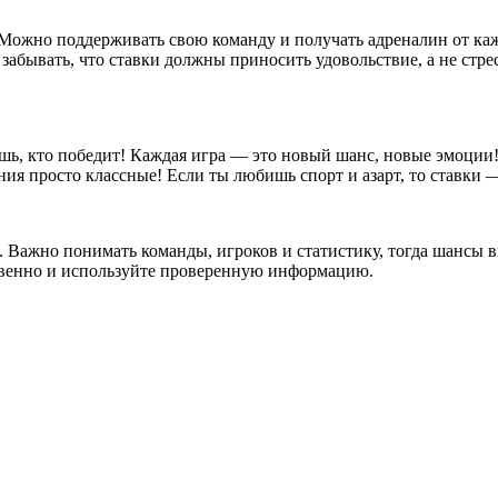
Можно поддерживать свою команду и получать адреналин от кажд
 забывать, что ставки должны приносить удовольствие, а не стрес
ешь, кто победит! Каждая игра — это новый шанс, новые эмоции!
ния просто классные! Если ты любишь спорт и азарт, то ставки —
из. Важно понимать команды, игроков и статистику, тогда шансы
ственно и используйте проверенную информацию.