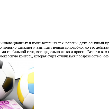
их инновационных и компьютерных технологий, даже обычный п
о приятно удивляет и выглядит неправдоподобно, но это действ
ми глобальной сети, все предельно легко и просто. Все что вам н
керскую контору, которая будет отличаться прозрачностью, без