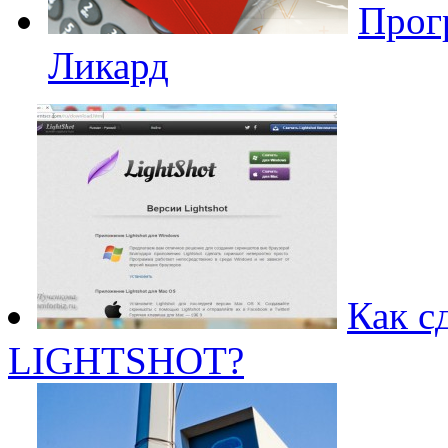
Прог
Ликард
Как с
LIGHTSHOT?