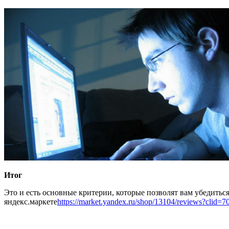
Итог
Это и есть основные критерии, которые позволят вам убедиться
яндекс.маркете
https://market.yandex.ru/shop/13104/reviews?clid=7