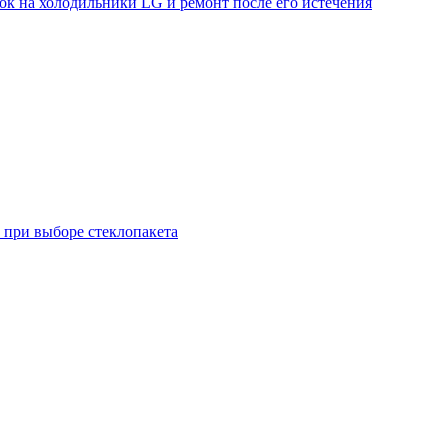
к на холодильники LG и ремонт после его истечения
 при выборе стеклопакета