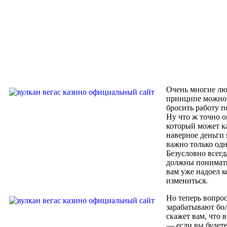
Очень многие люд
принципе можно н
бросить работу п
Ну что ж точно о
который может ка
наверное деньги 
важно только одн
Безусловно всегд
должны понимать 
вам уже надоел к
измениться.
Но теперь вопрос
зарабатывают бол
скажет вам, что 
— если вы будете