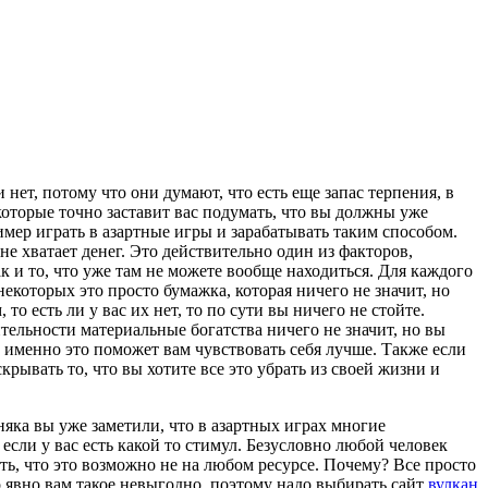
ет, потому что они думают, что есть еще запас терпения, в
оторые точно заставит вас подумать, что вы должны уже
ример играть в азартные игры и зарабатывать таким способом.
е хватает денег. Это действительно один из факторов,
ак и то, что уже там не можете вообще находиться. Для каждого
некоторых это просто бумажка, которая ничего не значит, но
о есть ли у вас их нет, то по сути вы ничего не стойте.
ительности материальные богатства ничего не значит, но вы
 именно это поможет вам чувствовать себя лучше. Также если
крывать то, что вы хотите все это убрать из своей жизни и
яка вы уже заметили, что в азартных играх многие
если у вас есть какой то стимул. Безусловно любой человек
ть, что это возможно не на любом ресурсе. Почему? Все просто
о явно вам такое невыгодно, поэтому надо выбирать сайт
вулкан