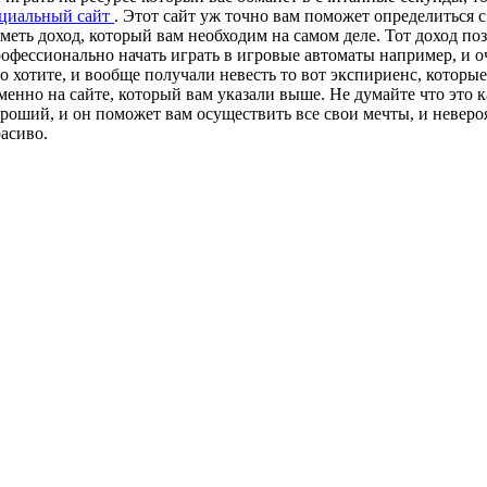
ициальный сайт
. Этот сайт уж точно вам поможет определиться с 
меть доход, который вам необходим на самом деле. Тот доход по
офессионально начать играть в игровые автоматы например, и оч
то хотите, и вообще получали невесть то вот экспириенс, которые
менно на сайте, который вам указали выше. Не думайте что это ка
роший, и он поможет вам осуществить все свои мечты, и невероя
асиво.