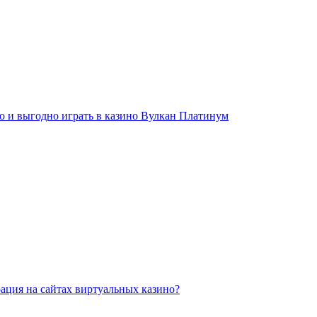
о и выгодно играть в казино Вулкан Платинум
рация на сайтах виртуальных казино?