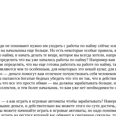
и не понимают нужно им уходить с работы по найму сейчас или н
а начальника еще больше. Но есть некоторые особые правила, к
о найму, и начать делать те вещи, которое вы всегда хотели, нап
пределить что вы уже начались работы по найму? Например вам н
к определять, что вы еще готовы работать на работе по найму, т
являются чем то особенным, для некоторых это некий культ, для 
о — деньги помогут вам отличное почувствовать себя человеком, т
а пытаются богатые бедных убедить что это не так, что в действ
что все это просто обман — вы должны зарабатывать больше, и
оллектив, и тем более начальник, то вам уже нет необходимости с
 — а как играть в игровые автоматы чтобы зарабатывать? Наверн
ьшие деньги, и действительно вы можете этого по сути достичь, 
вы можете начинайте играть в игровые автоматы, но надо понима
 играть на ресурсе который вас обманет в считанные секунды, т