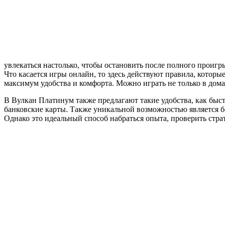
увлекаться настолько, чтобы остановить после полного проигр
Что касается игры онлайн, то здесь действуют правила, которы
максимум удобства и комфорта. Можно играть не только в дома
В Вулкан Платинум также предлагают такие удобства, как быс
банковские карты. Также уникальной возможностью является бе
Однако это идеальный способ набраться опыта, проверить страт