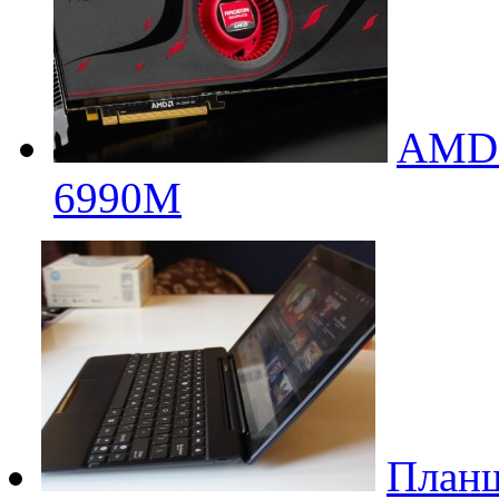
AMD 
6990M
Планш