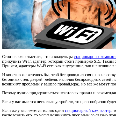
Стоит также отметить, что и владельцы
стационарных компьют
прикупить Wi-Fi адаптер, который стоит примерно $15. Таким о
При чем, адаптеры Wi-Fi есть как внутренние, так и внешние 
И конечно же хотелось бы, чтоб беспроводная связь по качеств
бетонных стен, дверей, мебели, наличия беспроводных сетей по 
возникнут проблемы у вашего провайдера), но все же могут поя
Потому нужно придерживаться некоторых правил и рекомендаци
Если у вас имеется несколько устройств, то целесообразно бу
Если же у вас имеется только один
стационарный компьютер
, 
расположить его, то могут возникнуть проблемы со связью (ко