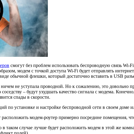
еров
смогут без проблем использовать беспроводную связь Wi-Fi 
бразом, модем с точкой доступа Wi-Fi будет отправлять интернет
в виде обычной флешки, который достаточно вставить в USB разъ
у ничем не уступала проводной. Но к сожалению, это довольно п
соседству – будут ухудшать качество сигнала с модема. Конечно,
вится спады в скорости.
й по установке и настройке беспроводной сети в своем доме и
дет расположить модем-роутер примерно посредине помещения, чт
то в таком случае лучше будет расположить модем в этой же комн
нфликт полей).