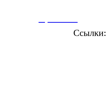
сбор, анализ и хранение 
согласно
Правилам
.
Ссылки