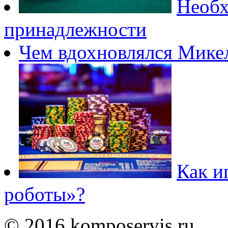
Необх
принадлежности
Чем вдохновлялся Мике
Как и
роботы»?
© 2016 komposervis.ru