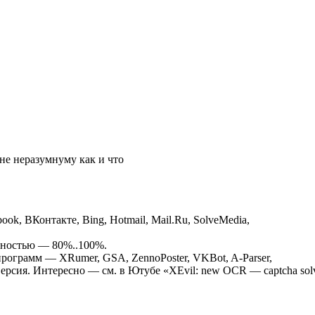
не неразумнуму как и что
ook, ВКонтакте, Bing, Hotmail, Mail.Ru, SolveMedia,
очностью — 80%..100%.
ограмм — XRumer, GSA, ZennoPoster, VKBot, A-Parser,
ерсия. Интересно — см. в Ютубе «XEvil: new OCR — captcha sol