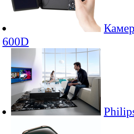
Камер
600D
Phili