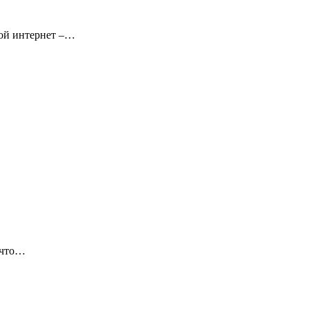
ной интернет –…
 что…