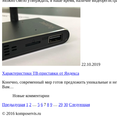
Можно смело утверждать, в наше время, наличие видеорегистр
22.10.2019
Характеристики ТВ-приставки от Яндекса
Конечно, современный мир готов предложить уникальные и не
Вам…
Новые комментарии
Пагинация
Предыдущая
1
2
…
5
6
7
8
9
…
29
30
Следующая
записей
© 2016 komposervis.ru