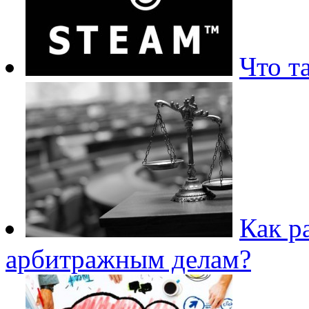
Что т
Как р
арбитражным делам?