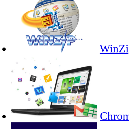
WinZi
Chrom