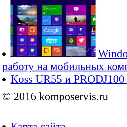
Windo
работу на мобильных ком
Koss UR55 и PRODJ100 п
© 2016 komposervis.ru
Карта сайта