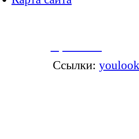
Пользуясь данным ресурсо
сбор, анализ и хранение 
согласно
Правилам
.
Ссылки:
youlook