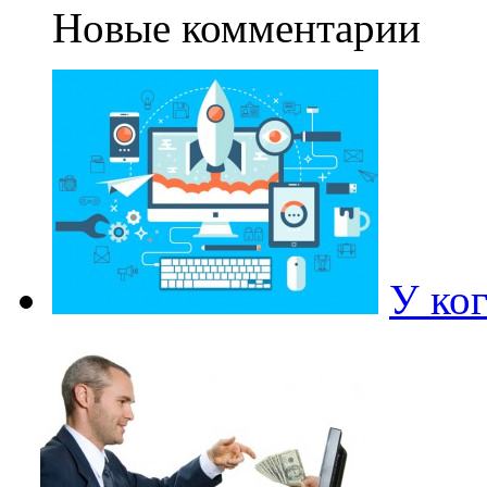
Новые комментарии
У ког