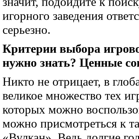
значит, подойдите к поис
игорного заведения ответ
серьезно.
Критерии выбора игрово
нужно знать? Ценные со
Никто не отрицает, в глоб
великое множество тех иг
которых можно воспользов
можно присмотреться к та
«Вулкан». Ведь долгие год