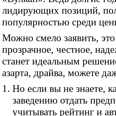
лидирующих позиций, пол
популярностью среди цен
Можно смело заявить, это 
прозрачное, честное, над
станет идеальным решени
азарта, драйва, можете да
Но если вы не знаете, 
заведению отдать предп
учитывать рейтинг и ав