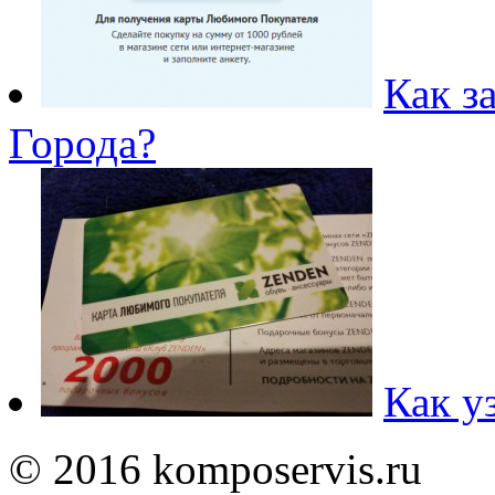
Как з
Города?
Как у
© 2016 komposervis.ru