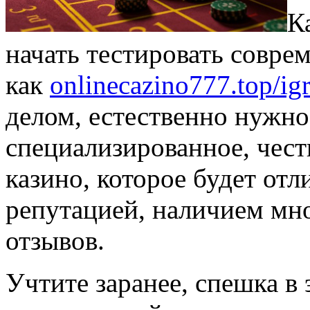
К
начать тестировать совре
как
onlinecazino777.top/igr
делом, естественно нужно
специализированное, чест
казино, которое будет отл
репутацией, наличием м
отзывов.
Учтите заранее, спешка в 