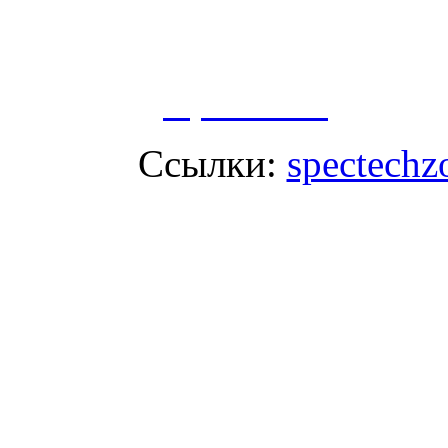
Пользуясь данным ресурсо
сбор, анализ и хранение 
согласно
Правилам
.
Ссылки:
spectechz