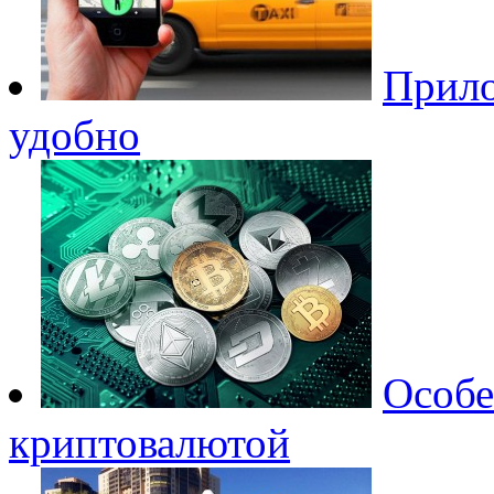
Прило
удобно
Особе
криптовалютой