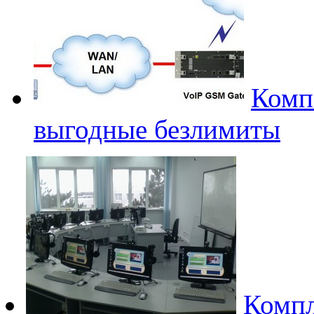
Комп
выгодные безлимиты
Компл