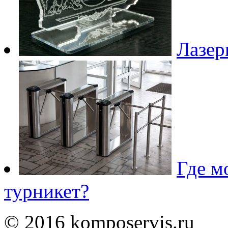
Лазер
Где м
турникет?
© 2016 komposervis.ru