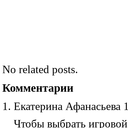
No related posts.
Комментарии
Екатерина Афанасьева
1
Чтобы выбрать игровой 