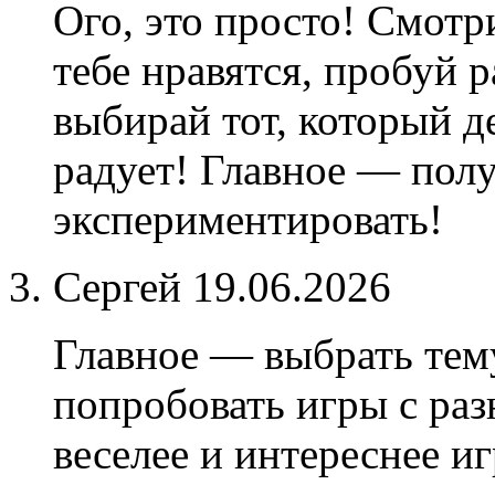
Ого, это просто! Смотр
тебе нравятся, пробуй 
выбирай тот, который д
радует! Главное — полу
экспериментировать!
Сергей
19.06.2026
Главное — выбрать тему
попробовать игры с раз
веселее и интереснее иг