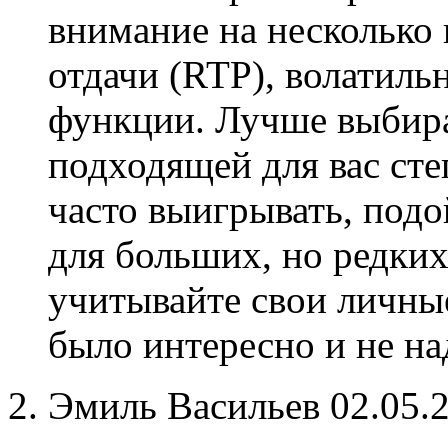
внимание на несколько
отдачи (RTP), волатиль
функции. Лучше выбира
подходящей для вас ст
часто выигрывать, подо
для больших, но редки
учитывайте свои личны
было интересно и не на
Эмиль Васильев
02.05.