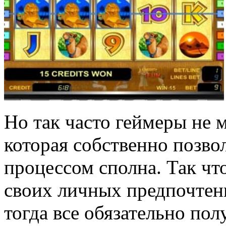
Но так часто геймеры не 
которая собственно позво
процессом сполна. Так чт
своих личных предпочтени
тогда все обязательно пол