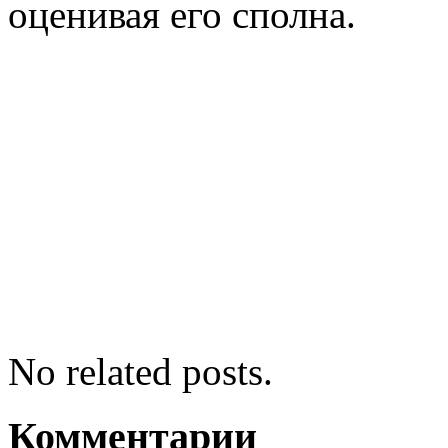
оценивая его сполна.
No related posts.
Комментарии