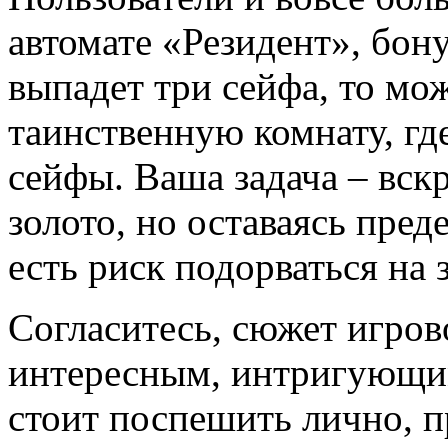
автомате «Резидент», бон
выпадет три сейфа, то мо
таинственную комнату, гд
сейфы. Ваша задача – вск
золото, но оставаясь пре
есть риск подорваться на
Согласитесь, сюжет игров
интересным, интригующим
стоит поспешить лично, п