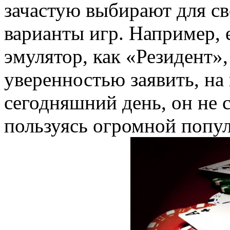
зачастую выбирают для св
варианты игр. Например, 
эмулятор, как «Резидент»
уверенностью заявить, на 
сегодняшний день, он не
пользуясь огромной попу