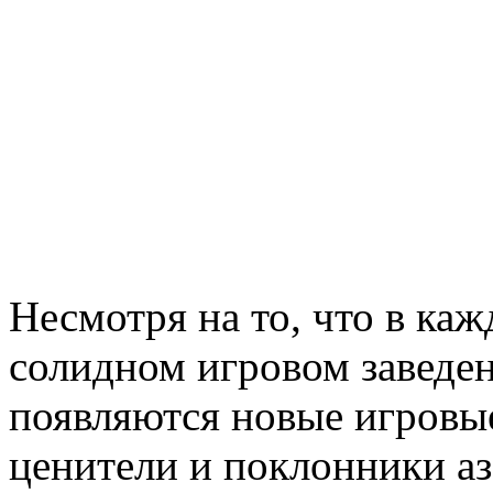
Несмотря на то, что в ка
солидном игровом заведен
появляются новые игровые
ценители и поклонники а