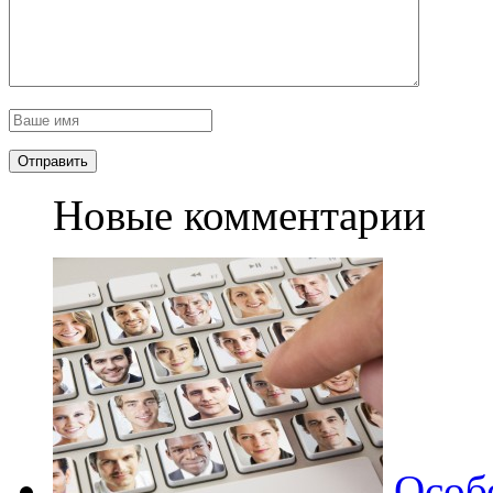
Новые комментарии
Особ