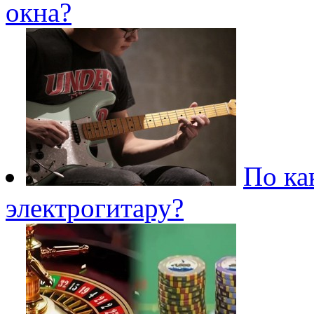
окна?
По ка
электрогитару?