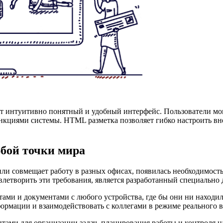
еет интуитивно понятный и удобный интерфейс. Пользователи м
ункциями системы. HTML разметка позволяет гибко настроить в
бой точки мира
или совмещает работу в разных офисах, появилась необходимост
етворить эти требования, является разработанный специально д
тами и документами с любого устройства, где бы они ни находил
формации и взаимодействовать с коллегами в режиме реального 
и для организации задач, планирования работы и контроля над