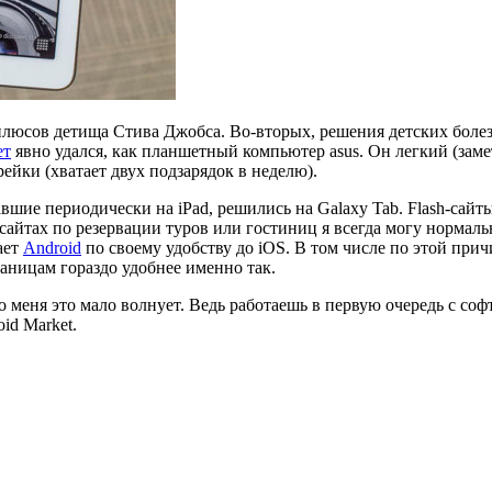
плюсов детища Стива Джобса. Во-вторых, решения детских болез
ет
явно удался, как планшетный компьютер asus. Он легкий (замет
ейки (хватает двух подзарядок в неделю).
шие периодически на iPad, решились на Galaxy Tab. Flash-сайты
йтах по резервации туров или гостиниц я всегда могу нормальн
ает
Android
по своему удобству до iOS. В том числе по этой при
аницам гораздо удобнее именно так.
но меня это мало волнует. Ведь работаешь в первую очередь с соф
id Market.