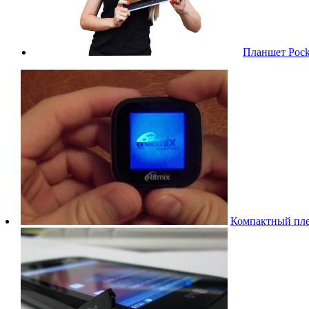
Планшет Pock
Компактный пле