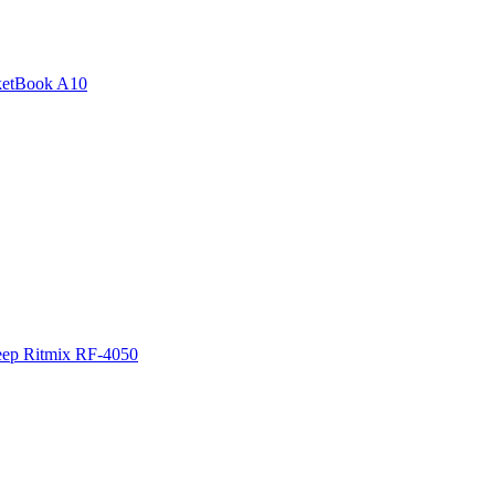
etBook A10
ер Ritmix RF-4050